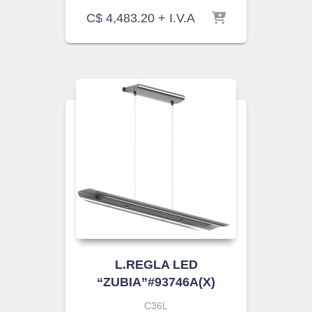
C$
4,483.20
+ I.V.A
L.REGLA LED
“ZUBIA”#93746A(X)
C36L