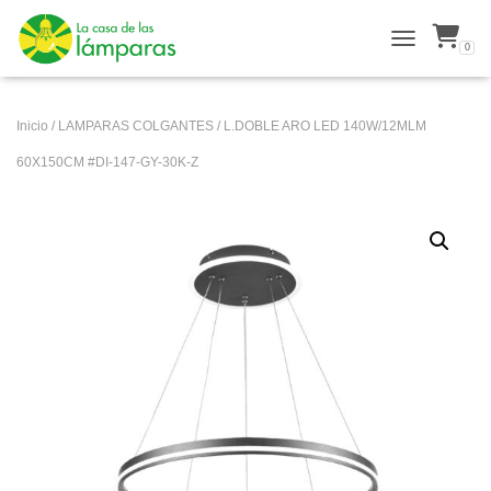
0
ALTERNAR N
Inicio
/
LAMPARAS COLGANTES
/ L.DOBLE ARO LED 140W/12MLM
60X150CM #DI-147-GY-30K-Z