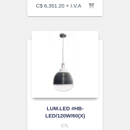
C$
6,351.20
+ I.V.A
LUM.LED #HB-
LED/120W/60(X)
C7L