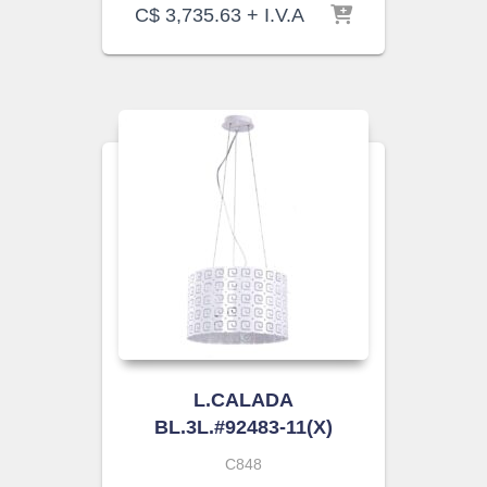
C$
3,735.63
+ I.V.A
L.CALADA
BL.3L.#92483-11(X)
C848