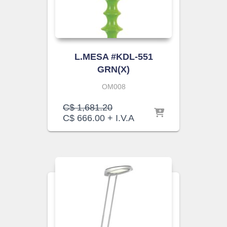
L.MESA #KDL-551
GRN(X)
OM008
El
C$
1,681.20
El
precio
C$
666.00
+ I.V.A
precio
original
actual
era:
es:
C$ 1,681.20.
C$ 666.00.