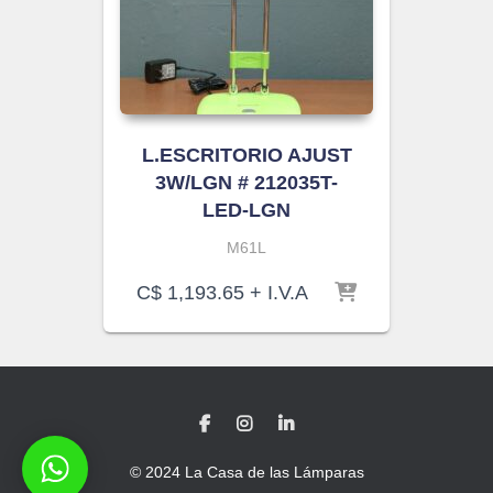
L.ESCRITORIO AJUST
3W/LGN # 212035T-
LED-LGN
M61L
C$
1,193.65
+ I.V.A
© 2024 La Casa de las Lámparas