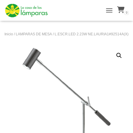
0
ALTERNAR N
Inicio
/
LAMPARAS DE MESA
/ L.ESCR.LED 2.23W NE.LAURIA1#92514A(X)