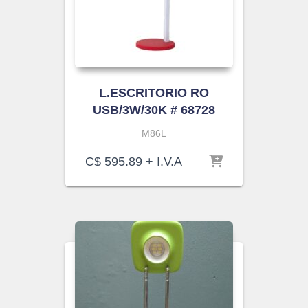
L.ESCRITORIO RO
USB/3W/30K # 68728
M86L
C$
595.89
+ I.V.A