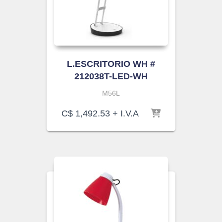
L.ESCRITORIO WH #
212038T-LED-WH
M56L
C$
1,492.53
+ I.V.A