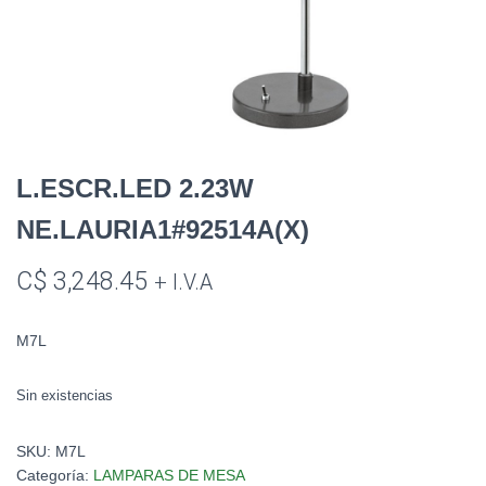
L.ESCR.LED 2.23W
NE.LAURIA1#92514A(X)
C$
3,248.45
+ I.V.A
M7L
Sin existencias
SKU:
M7L
Categoría:
LAMPARAS DE MESA