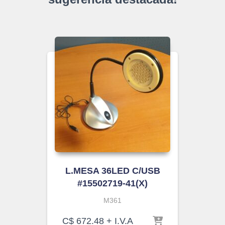
L.MESA 36LED C/USB
#15502719-41(X)
M361
C$
672.48
+ I.V.A