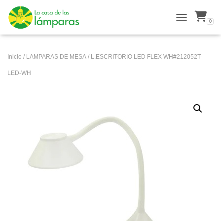
0
ALTERNAR N
Inicio
/
LAMPARAS DE MESA
/ L.ESCRITORIO LED FLEX WH#212052T-
LED-WH