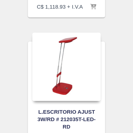
C$
1,118.93
+ I.V.A
L.ESCRITORIO AJUST
3W/RD # 212035T-LED-
RD