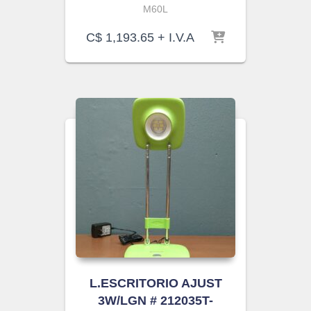
M60L
C$
1,193.65
+ I.V.A
L.ESCRITORIO AJUST
3W/LGN # 212035T-