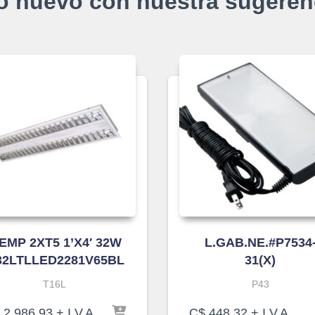
o nuevo con nuestra sugeren
.EMP 2XT5 1’X4′ 32W
L.GAB.NE.#P7534
32LTLLED2281V65BL
31(X)
T16L
P43
2,986.93
+ I.V.A
C$
448.32
+ I.V.A