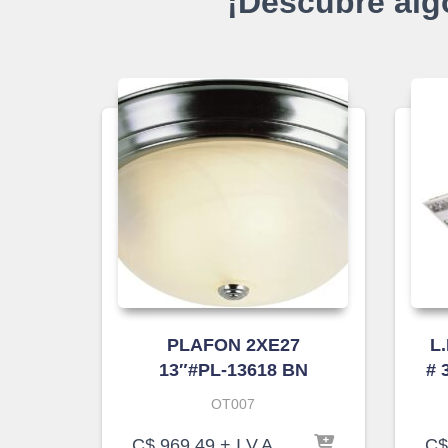
¡Descubre alg
PLAFON 2XE27
L
13″#PL-13618 BN
# 
OT007
C$
969.49
+ I.V.A
C$