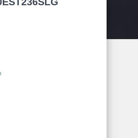
60EST236SLG
O