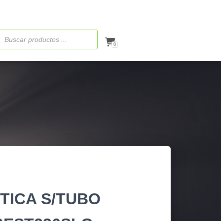
ueda
ctos
0
TICA S/TUBO