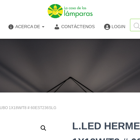
Búsq
de
ACERCA DE
CONTÁCTENOS
LOGIN
produ
TUBO 1X18W/T8 # 60EST236SLG
L.LED HERME