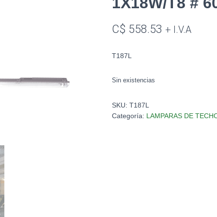
1X18W/T8 # 
C$
558.53
+ I.V.A
T187L
Sin existencias
SKU:
T187L
Categoría:
LAMPARAS DE TECH