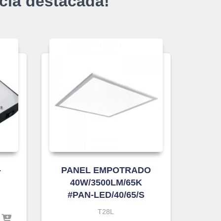
cia destacada!
-
PANEL EMPOTRADO
40W/3500LM/65K
#PAN-LED/40/65/S
T28L