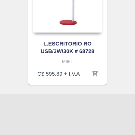
L.ESCRITORIO RO
USB/3W/30K # 68728
M86L
C$
595.89
+ I.V.A