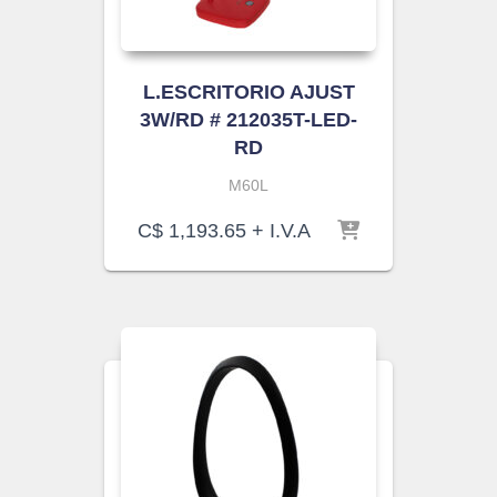
L.ESCRITORIO AJUST
3W/RD # 212035T-LED-
RD
M60L
C$
1,193.65
+ I.V.A