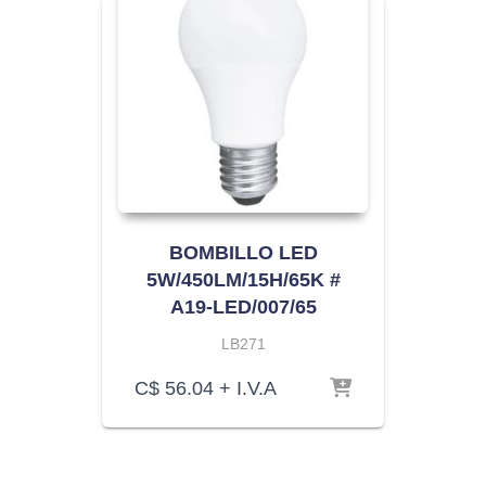
BOMBILLO LED
5W/450LM/15H/65K #
A19-LED/007/65
LB271
C$
56.04
+ I.V.A