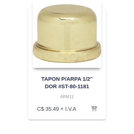
TAPON P/ARPA 1/2″
DOR #ST-80-1181
ARM11
C$
35.49
+ I.V.A