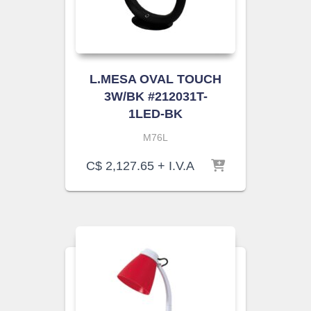
L.MESA OVAL TOUCH
3W/BK #212031T-
1LED-BK
M76L
C$
2,127.65
+ I.V.A