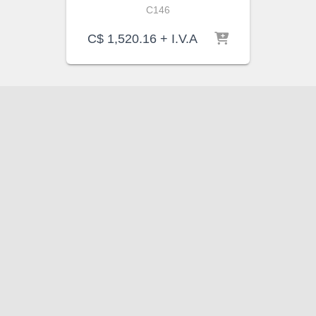
C146
C$
1,520.16
+ I.V.A