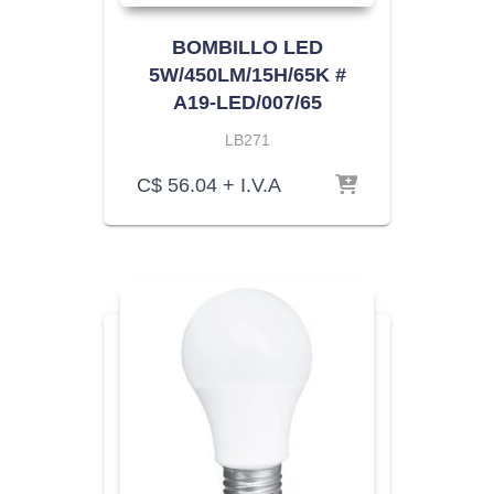
BOMBILLO LED
5W/450LM/15H/65K #
A19-LED/007/65
LB271
C$
56.04
+ I.V.A