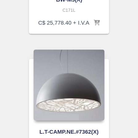
C171L
C$
25,778.40
+ I.V.A
L.T-CAMP.NE.#7362(X)