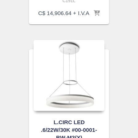
C191L
C$
14,906.64
+ I.V.A
L.CIRC LED
.6/22W/30K #00-0001-
BW-M3(X)