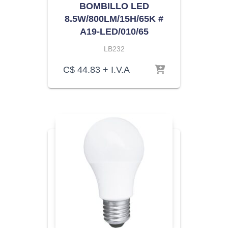
BOMBILLO LED
8.5W/800LM/15H/65K #
A19-LED/010/65
LB232
C$
44.83
+ I.V.A