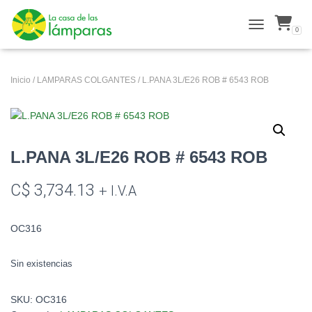
0
ALTERNAR N
Inicio
/
LAMPARAS COLGANTES
/ L.PANA 3L/E26 ROB # 6543 ROB
L.PANA 3L/E26 ROB # 6543 ROB
C$
3,734.13
+ I.V.A
OC316
Sin existencias
SKU:
OC316