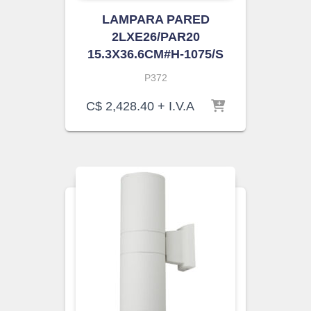
LAMPARA PARED
2LXE26/PAR20
15.3X36.6CM#H-1075/S
P372
C$
2,428.40
+ I.V.A