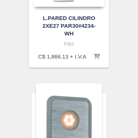
L.PARED CILINDRO
2XE27 PAR30#4234-
WH
P351
C$
1,866.13
+ I.V.A