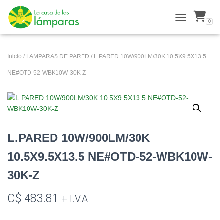
0
ALTERNAR N
Inicio
/
LAMPARAS DE PARED
/ L.PARED 10W/900LM/30K 10.5X9.5X13.5
NE#OTD-52-WBK10W-30K-Z
L.PARED 10W/900LM/30K
10.5X9.5X13.5 NE#OTD-52-WBK10W-
30K-Z
C$
483.81
+ I.V.A