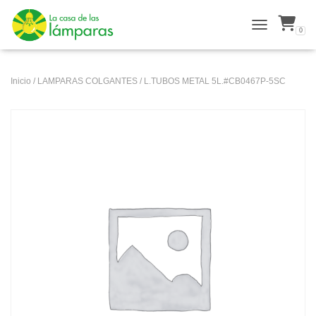
0
ALTERNAR N
Inicio
/
LAMPARAS COLGANTES
/ L.TUBOS METAL 5L.#CB0467P-5SC