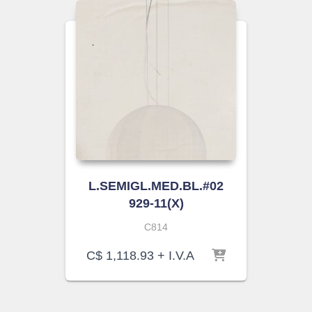
L.SEMIGL.MED.BL.#02
929-11(X)
C814
C$
1,118.93
+ I.V.A