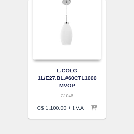
L.COLG
1L/E27.BL.#60CTL1000
MVOP
C1048
C$
1,100.00
+ I.V.A