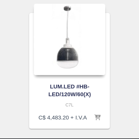
LUM.LED #HB-
LED/120W/60(X)
C7L
C$
4,483.20
+ I.V.A