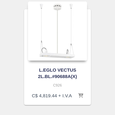
L.EGLO VECTUS
2L.BL.#90688A(X)
C926
C$
4,819.44
+ I.V.A