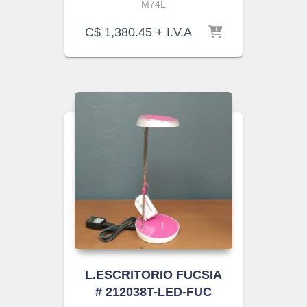
M74L
C$
1,380.45
+ I.V.A
L.ESCRITORIO FUCSIA
# 212038T-LED-FUC