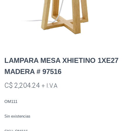
LAMPARA MESA XHIETINO 1XE27
MADERA # 97516
C$
2,204.24
+ I.V.A
OM111
Sin existencias