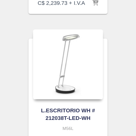
C$
2,239.73
+ I.V.A
L.ESCRITORIO WH #
212038T-LED-WH
M56L