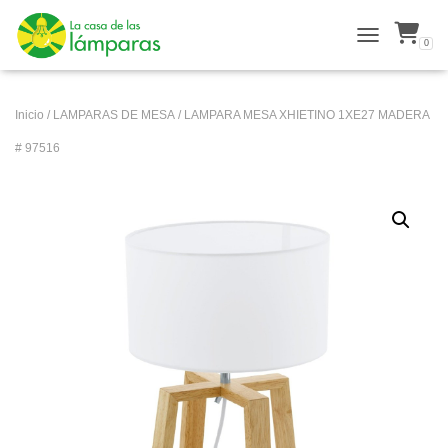
0
ALTERNAR N
Inicio
/
LAMPARAS DE MESA
/ LAMPARA MESA XHIETINO 1XE27 MADERA
# 97516