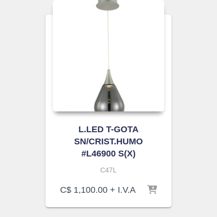
L.LED T-GOTA
SN/CRIST.HUMO
#L46900 S(X)
C47L
C$
1,100.00
+ I.V.A