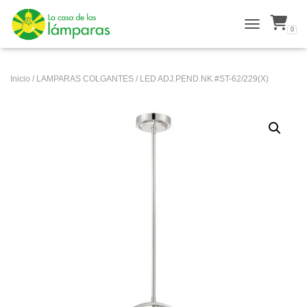
0
ALTERNAR N
Inicio
/
LAMPARAS COLGANTES
/ LED ADJ.PEND.NK.#ST-62/229(X)