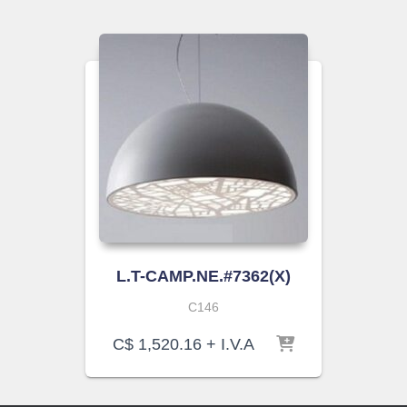
L.T-CAMP.NE.#7362(X)
C146
C$
1,520.16
+ I.V.A