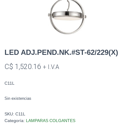
LED ADJ.PEND.NK.#ST-62/229(X)
C$
1,520.16
+ I.V.A
C11L
Sin existencias
SKU:
C11L
Categoría:
LAMPARAS COLGANTES