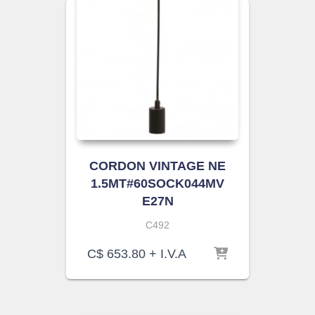
CORDON VINTAGE NE
1.5MT#60SOCK044MV
E27N
C492
C$
653.80
+ I.V.A