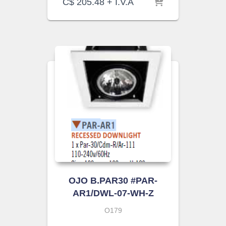
C$
205.48
+ I.V.A
OJO B.PAR30 #PAR-
AR1/DWL-07-WH-Z
O179