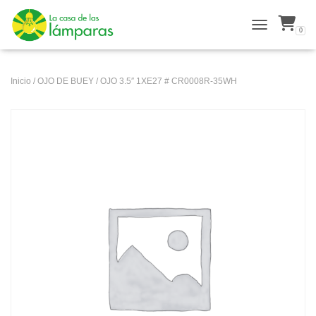
0
ALTERNAR N
Inicio
/
OJO DE BUEY
/ OJO 3.5″ 1XE27 # CR0008R-35WH