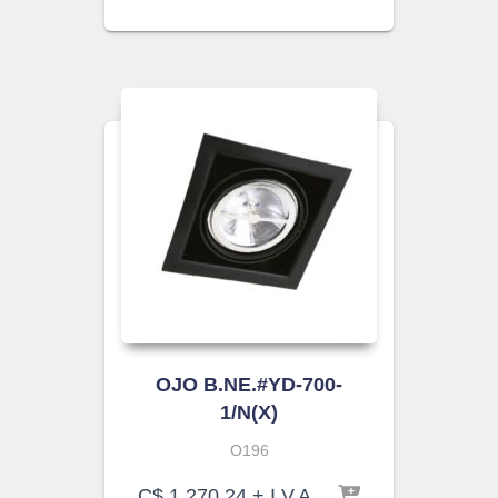
OJO B.NE.#YD-700-
1/N(X)
O196
C$
1,270.24
+ I.V.A