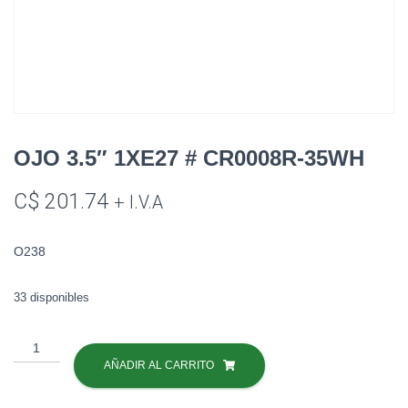
OJO 3.5″ 1XE27 # CR0008R-35WH
C$
201.74
+ I.V.A
O238
33 disponibles
OJO
3.5"
AÑADIR AL CARRITO
1XE27
#