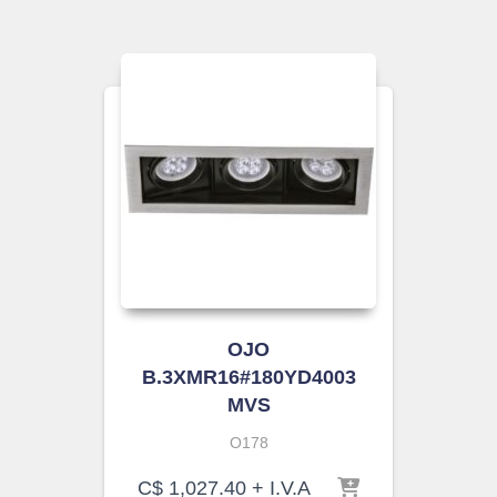
OJO
B.3XMR16#180YD4003
MVS
O178
C$
1,027.40
+ I.V.A