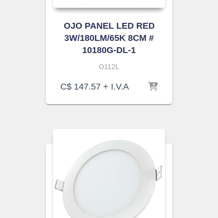
OJO PANEL LED RED
3W/180LM/65K 8CM #
10180G-DL-1
O112L
C$
147.57
+ I.V.A