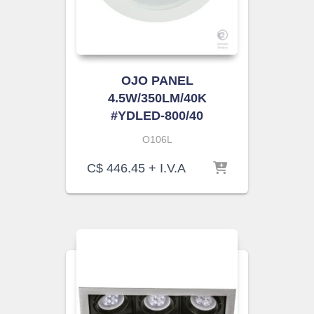
OJO PANEL
4.5W/350LM/40K
#YDLED-800/40
O106L
C$
446.45
+ I.V.A