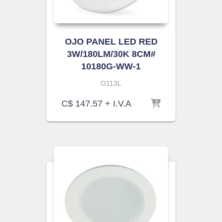
OJO PANEL LED RED
3W/180LM/30K 8CM#
10180G-WW-1
O113L
C$
147.57
+ I.V.A