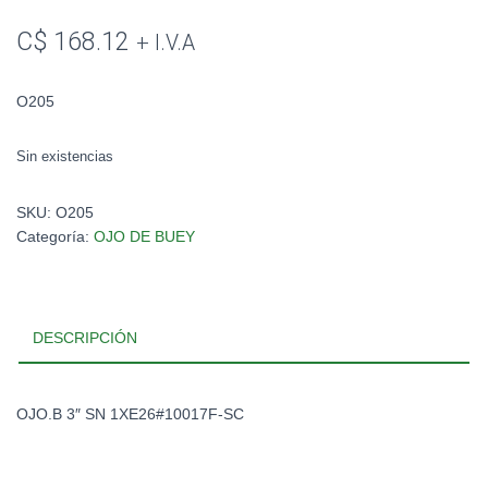
C$
168.12
+ I.V.A
O205
Sin existencias
SKU:
O205
Categoría:
OJO DE BUEY
DESCRIPCIÓN
OJO.B 3″ SN 1XE26#10017F-SC