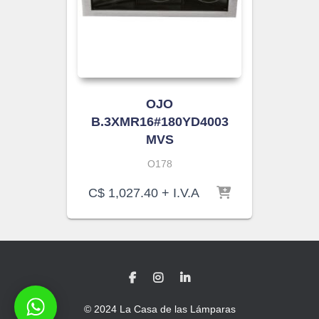
OJO
B.3XMR16#180YD4003
MVS
O178
C$
1,027.40
+ I.V.A
© 2024 La Casa de las Lámparas