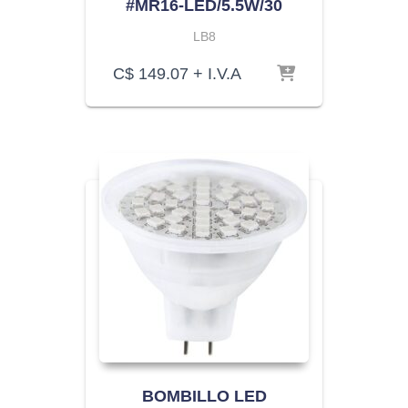
#MR16-LED/5.5W/30
LB8
C$
149.07
+ I.V.A
BOMBILLO LED