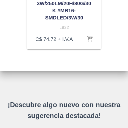
3W/250LM/20H/80G/30
K #MR16-
SMDLED/3W/30
LB32
C$
74.72
+ I.V.A
¡Descubre algo nuevo con nuestra
sugerencia destacada!