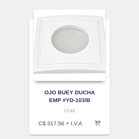
OJO BUEY DUCHA
EMP #YD-103/B
O146
C$
317.56
+ I.V.A