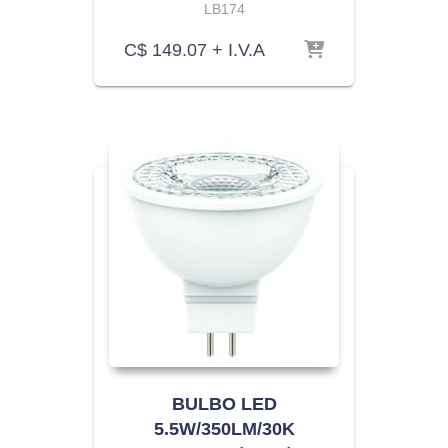
LB174
C$
149.07
+ I.V.A
BULBO LED
5.5W/350LM/30K