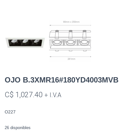
OJO B.3XMR16#180YD4003MVB
C$
1,027.40
+ I.V.A
O227
26 disponibles