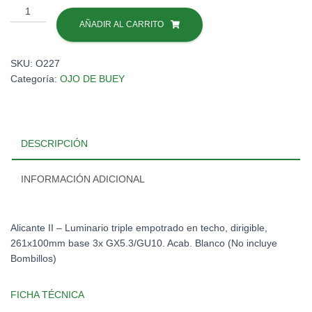
OJO
B.3XMR16#180YD4003MVB
AÑADIR AL CARRITO
cantidad
SKU:
O227
Categoría:
OJO DE BUEY
DESCRIPCIÓN
INFORMACIÓN ADICIONAL
Alicante II – Luminario triple empotrado en techo, dirigible,
261x100mm base 3x GX5.3/GU10. Acab. Blanco (No incluye
Bombillos)
FICHA TÉCNICA