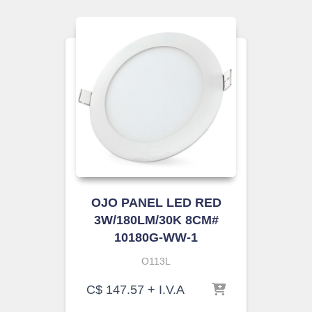
OJO PANEL LED RED
3W/180LM/30K 8CM#
10180G-WW-1
O113L
C$
147.57
+ I.V.A