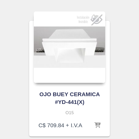
OJO BUEY CERAMICA
#YD-441(X)
O15
C$
709.84
+ I.V.A