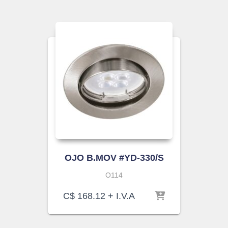
OJO B.MOV #YD-330/S
O114
C$
168.12
+ I.V.A