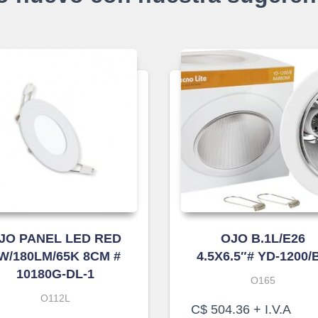
JO PANEL LED RED
OJO B.1L/E26
W/180LM/65K 8CM #
4.5X6.5″# YD-1200/
10180G-DL-1
O165
O112L
C$
504.36
+ I.V.A