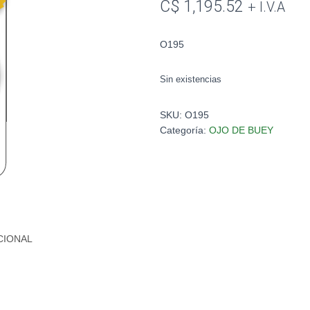
C$
1,195.52
+ I.V.A
O195
Sin existencias
SKU:
O195
Categoría:
OJO DE BUEY
CIONAL