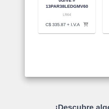
0G/VE #
13PAR38LEDGMV60
LR64
C$
335.87
+ I.V.A
¡Descubre alg