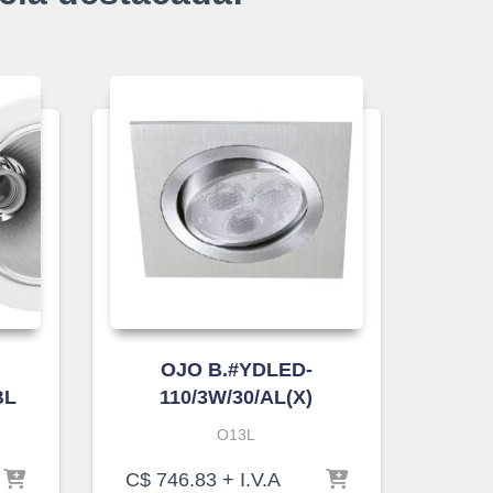
OJO B.#YDLED-
BL
110/3W/30/AL(X)
O13L
C$
746.83
+ I.V.A