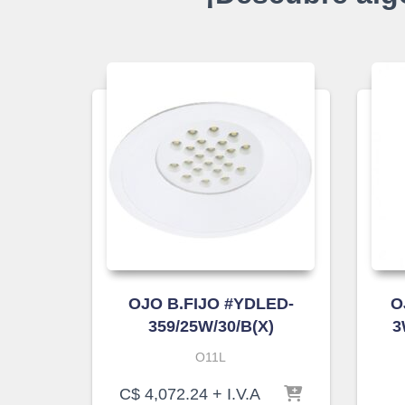
OJO B.FIJO #YDLED-
O
359/25W/30/B(X)
3
O11L
C$
4,072.24
+ I.V.A