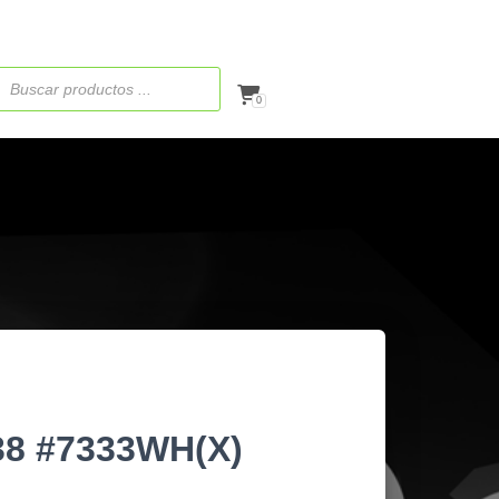
ueda
ctos
0
38 #7333WH(X)