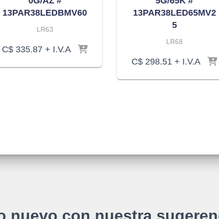
0G/AZ #
5G/65K #
13PAR38LEDBMV60
13PAR38LED65MV2
5
LR63
LR68
C$
335.87
+ I.V.A
C$
298.51
+ I.V.A
o nuevo con nuestra sugeren