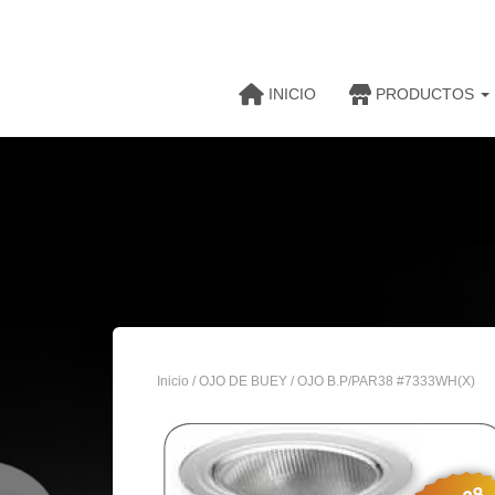
INICIO
PRODUCTOS
Inicio
/
OJO DE BUEY
/ OJO B.P/PAR38 #7333WH(X)