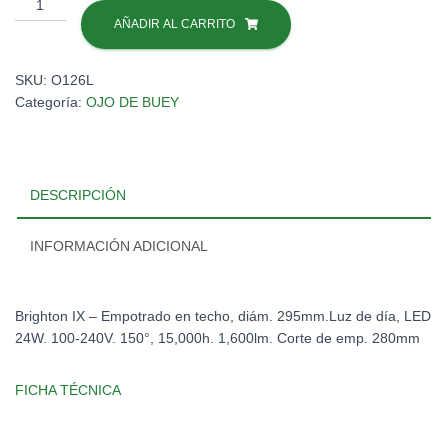
OJO
PANEL
AÑADIR AL CARRITO
LED
CUAD
SKU:
O126L
24W/65K
Categoría:
OJO DE BUEY
#
24YDLED431MV65B
cantidad
DESCRIPCIÓN
INFORMACIÓN ADICIONAL
Brighton IX – Empotrado en techo, diám. 295mm.Luz de día, LED
24W. 100-240V. 150°, 15,000h. 1,600lm. Corte de emp. 280mm
FICHA TÉCNICA