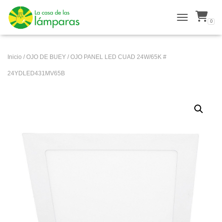
0
ALTERNAR N
Inicio
/
OJO DE BUEY
/ OJO PANEL LED CUAD 24W/65K #
24YDLED431MV65B