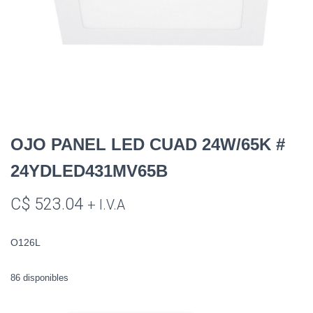
OJO PANEL LED CUAD 24W/65K #
24YDLED431MV65B
C$
523.04
+ I.V.A
O126L
86 disponibles