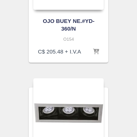
OJO BUEY NE.#YD-
360/N
O154
C$
205.48
+ I.V.A