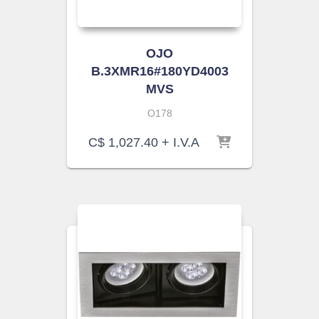
OJO
B.3XMR16#180YD4003
MVS
O178
C$
1,027.40
+ I.V.A