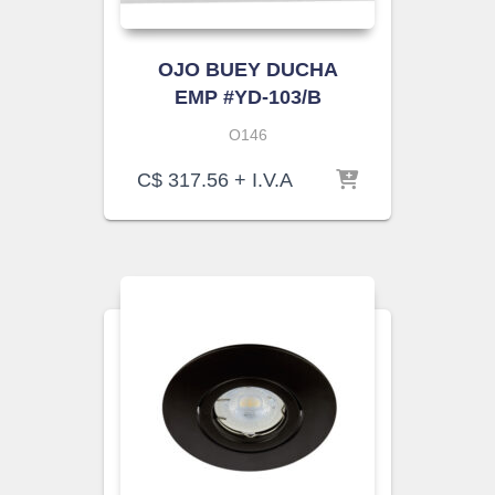
OJO BUEY DUCHA
EMP #YD-103/B
O146
C$
317.56
+ I.V.A