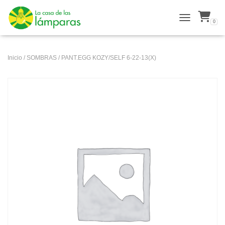
0
ALTERNAR N
Inicio
/
SOMBRAS
/ PANT.EGG KOZY/SELF 6-22-13(X)