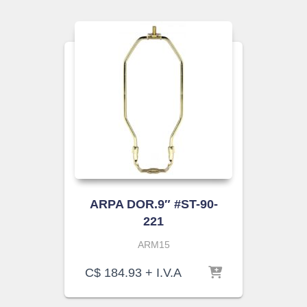
ARPA DOR.9″ #ST-90-
221
ARM15
C$
184.93
+ I.V.A