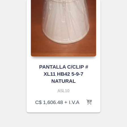
PANTALLA C/CLIP #
XL11 HB42 5-9-7
NATURAL
ASL10
C$
1,606.48
+ I.V.A