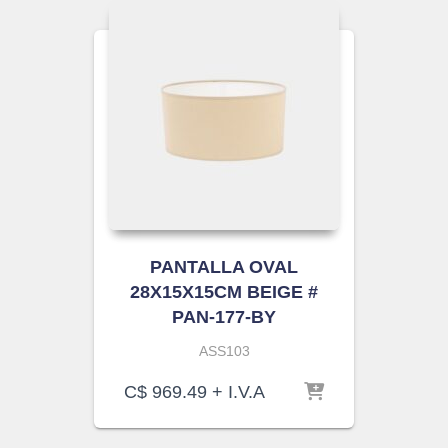
PANTALLA OVAL
28X15X15CM BEIGE #
PAN-177-BY
ASS103
C$
969.49
+ I.V.A