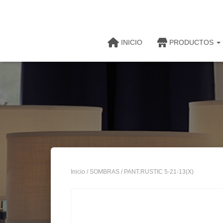
INICIO
PRODUCTOS
Inicio
/
SOMBRAS
/ PANT.RUSTIC 5-21-13(X)