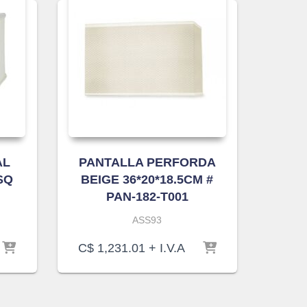
AL
PANTALLA PERFORDA
SQ
BEIGE 36*20*18.5CM #
PAN-182-T001
ASS93
C$
1,231.01
+ I.V.A