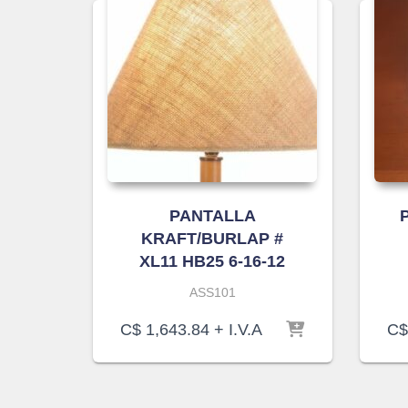
PANTALLA
KRAFT/BURLAP #
XL11 HB25 6-16-12
ASS101
C$
1,643.84
+ I.V.A
C$