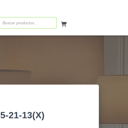
ueda
ctos
5-21-13(X)