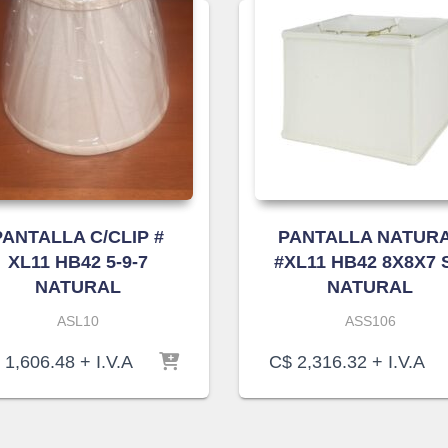
PANTALLA C/CLIP #
PANTALLA NATUR
XL11 HB42 5-9-7
#XL11 HB42 8X8X7 
NATURAL
NATURAL
ASL10
ASS106
1,606.48
+ I.V.A
C$
2,316.32
+ I.V.A