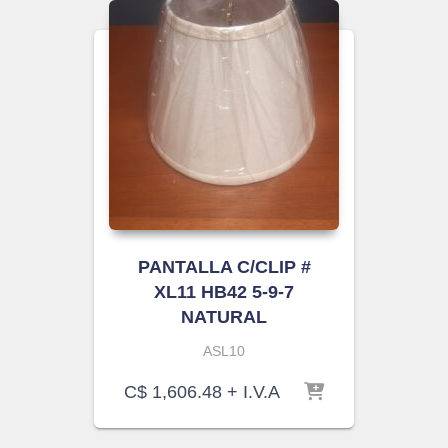
PANTALLA C/CLIP #
XL11 HB42 5-9-7
NATURAL
ASL10
C$
1,606.48
+ I.V.A