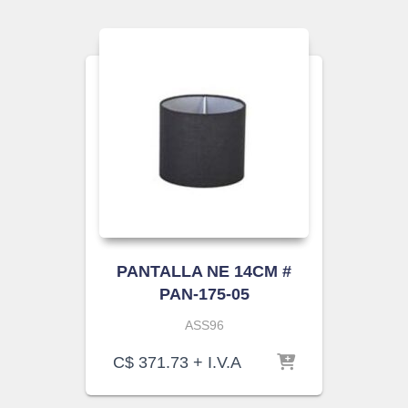
PANTALLA NE 14CM #
PAN-175-05
ASS96
C$
371.73
+ I.V.A