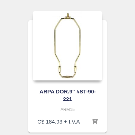
ARPA DOR.9″ #ST-90-
221
ARM15
C$
184.93
+ I.V.A