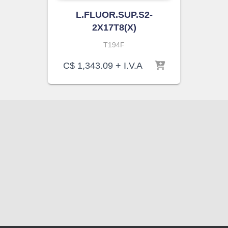
L.FLUOR.SUP.S2-
2X17T8(X)
T194F
C$
1,343.09
+ I.V.A