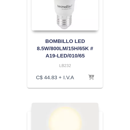
BOMBILLO LED
8.5W/800LM/15H/65K #
A19-LED/010/65
LB232
C$
44.83
+ I.V.A