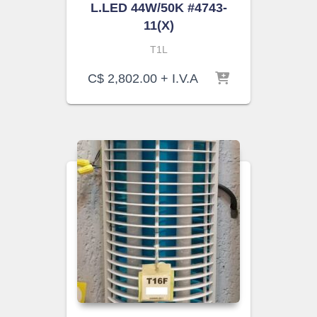
L.LED 44W/50K #4743-
11(X)
T1L
C$
2,802.00
+ I.V.A