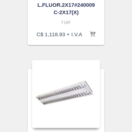
L.FLUOR.2X17#240009
C-2X17(X)
T16F
C$
1,118.93
+ I.V.A