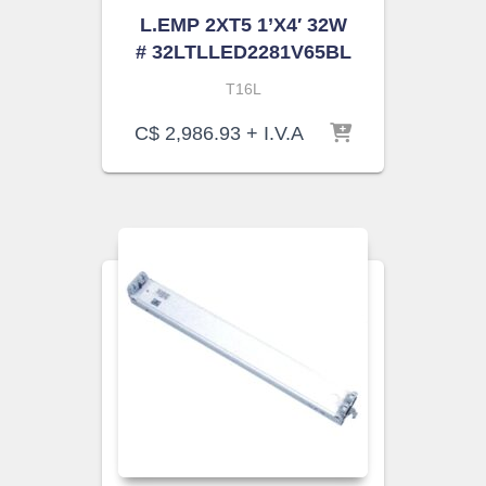
L.EMP 2XT5 1’X4′ 32W
# 32LTLLED2281V65BL
T16L
C$
2,986.93
+ I.V.A