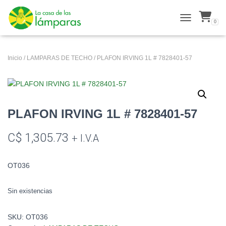
0
ALTERNAR N
Inicio
/
LAMPARAS DE TECHO
/ PLAFON IRVING 1L # 7828401-57
PLAFON IRVING 1L # 7828401-57
C$
1,305.73
+ I.V.A
OT036
Sin existencias
SKU:
OT036