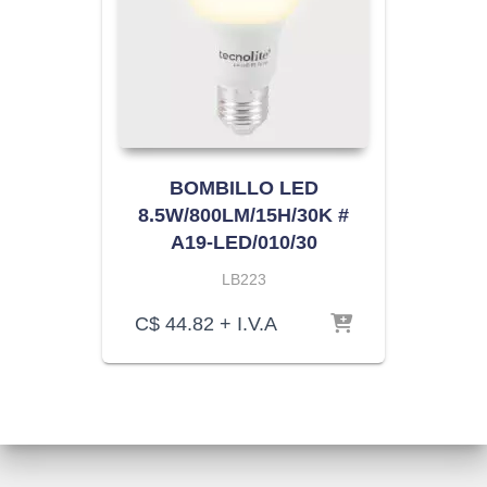
BOMBILLO LED
8.5W/800LM/15H/30K #
A19-LED/010/30
LB223
C$
44.82
+ I.V.A