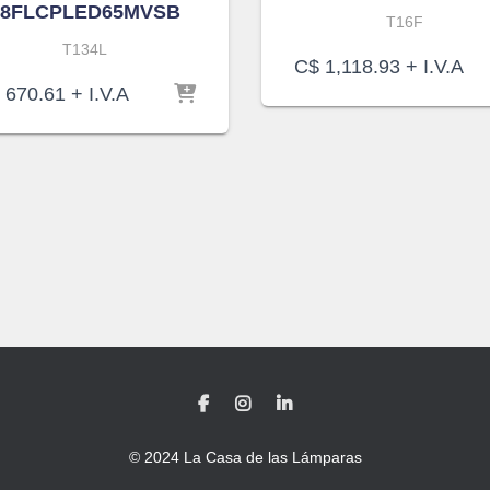
18FLCPLED65MVSB
T16F
T134L
C$
1,118.93
+ I.V.A
670.61
+ I.V.A
© 2024 La Casa de las Lámparas