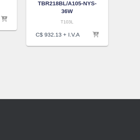
TBR218BL/A105-NYS-
36W
T103L
C$
932.13
+ I.V.A