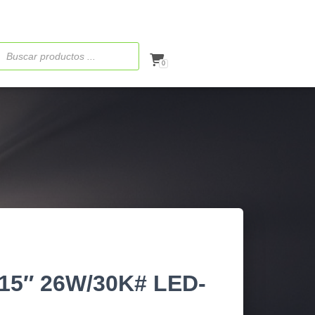
ueda
ctos
0
15″ 26W/30K# LED-