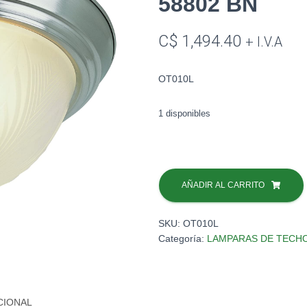
58802 BN
C$
1,494.40
+ I.V.A
OT010L
1 disponibles
PLAFON
LED
AÑADIR AL CARRITO
15"
26W/30K#
SKU:
OT010L
LED-
Categoría:
LAMPARAS DE TECH
58802
BN
cantidad
CIONAL