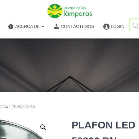
Búsq
de
ACERCA DE
CONTÁCTENOS
LOGIN
produ
/30K# LED-58802 BN
PLAFON LED 