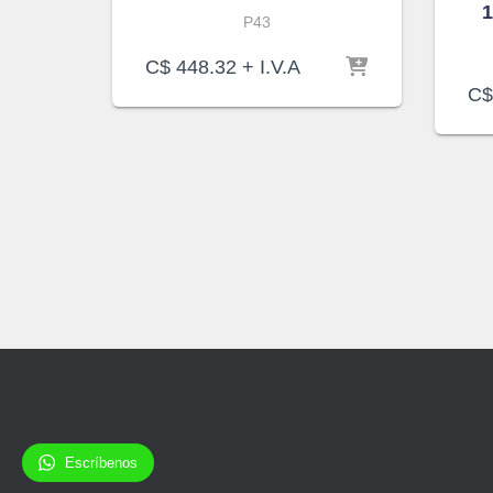
P43
C$
448.32
+ I.V.A
C$
Escríbenos