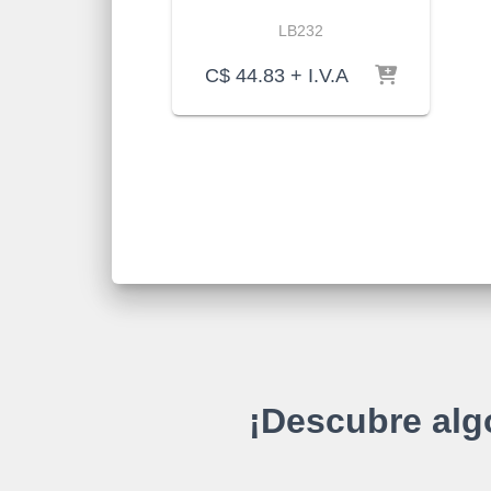
LB232
C$
44.83
+ I.V.A
¡Descubre alg