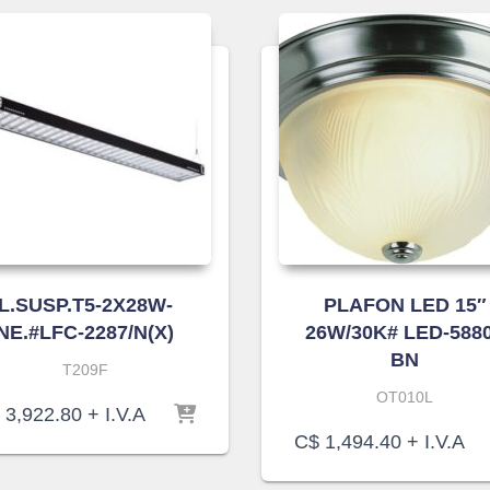
L.SUSP.T5-2X28W-
PLAFON LED 15″
NE.#LFC-2287/N(X)
26W/30K# LED-588
BN
T209F
OT010L
3,922.80
+ I.V.A
C$
1,494.40
+ I.V.A