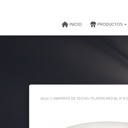
INICIO
PRODUCTOS
Inicio
/
LAMPARAS DE TECHO
/ PLAFON RED BL 8″ #