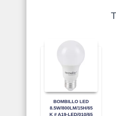
T
BOMBILLO LED
8.5W/800LM/15H/65
K # A19-LED/010/65