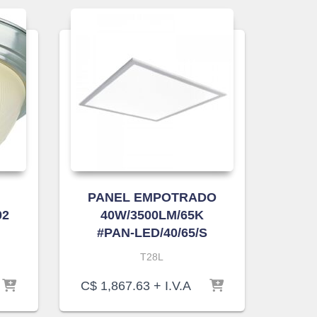
PANEL EMPOTRADO
02
40W/3500LM/65K
#PAN-LED/40/65/S
T28L
C$
1,867.63
+ I.V.A