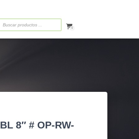
ueda
ctos
0
BL 8″ # OP-RW-