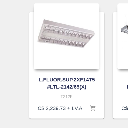
L.FLUOR.SUP.2XF14T5
#LTL-2142/65(X)
T212F
C$
2,239.73
+ I.V.A
C$