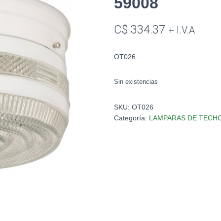
59008
C$
334.37
+ I.V.A
OT026
Sin existencias
SKU:
OT026
Categoría:
LAMPARAS DE TECH