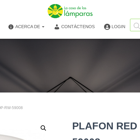
Búsq
de
ACERCA DE
CONTÁCTENOS
LOGIN
produ
 OP-RW-59008
PLAFON RED 