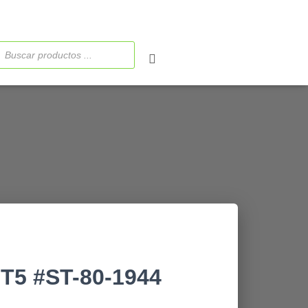
ueda
ctos
5 #ST-80-1944