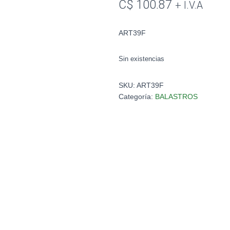
C$
100.87
+ I.V.A
ART39F
Sin existencias
SKU:
ART39F
Categoría:
BALASTROS