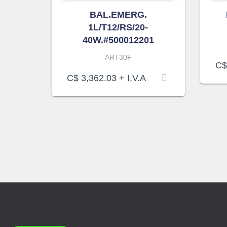
BAL.EMERG.
1L/T12/RS/20-
40W.#500012201
ART30F
C$
C$
3,362.03
+ I.V.A