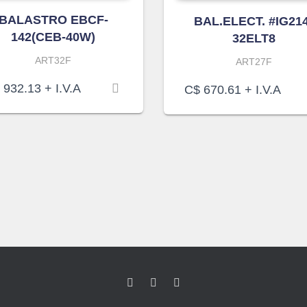
BALASTRO EBCF-
BAL.ELECT. #IG214
142(CEB-40W)
32ELT8
ART32F
ART27F
932.13
+ I.V.A
C$
670.61
+ I.V.A