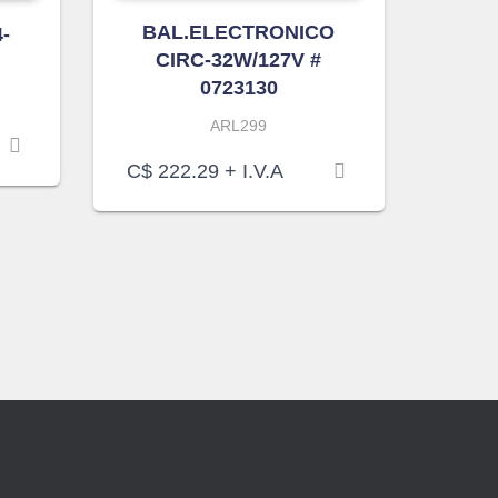
BAL.ELECTRONICO
-
CIRC-32W/127V #
0723130
ARL299
C$
222.29
+ I.V.A