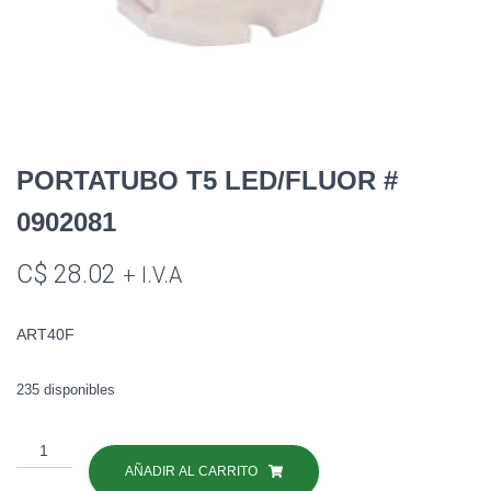
PORTATUBO T5 LED/FLUOR #
0902081
C$
28.02
+ I.V.A
ART40F
235 disponibles
PORTATUBO
T5
AÑADIR AL CARRITO