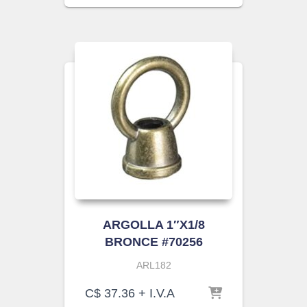
ARGOLLA 1″X1/8
BRONCE #70256
ARL182
C$
37.36
+ I.V.A