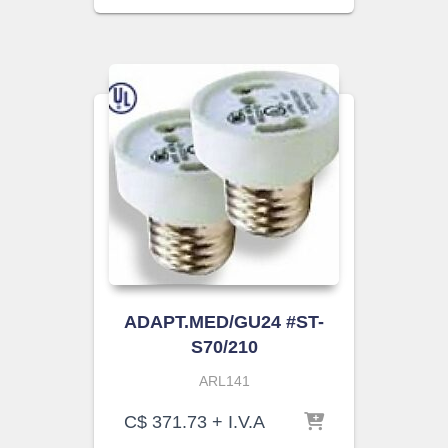
ADAPT.MED/GU24 #ST-
S70/210
ARL141
C$
371.73
+ I.V.A