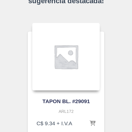
sugerencia destacada!
TAPON BL. #29091
ARL172
C$
9.34
+ I.V.A