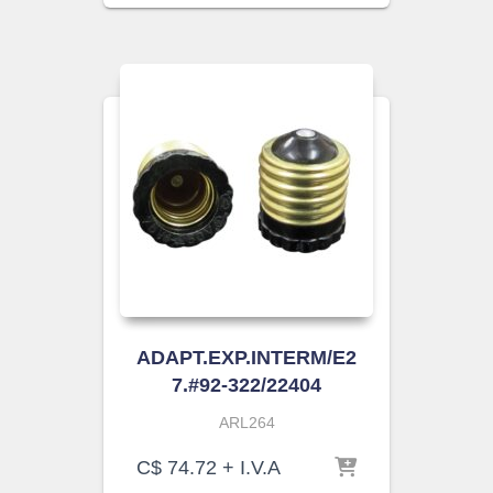
ADAPT.EXP.INTERM/E2
7.#92-322/22404
ARL264
C$
74.72
+ I.V.A