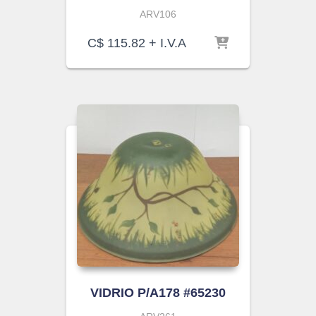
ARV106
C$
115.82
+ I.V.A
VIDRIO P/A178 #65230