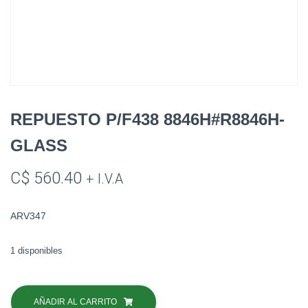
REPUESTO P/F438 8846H#R8846H-
GLASS
C$
560.40
+ I.V.A
ARV347
1 disponibles
REPUESTO
P/F438
AÑADIR AL CARRITO