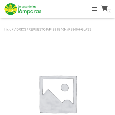
0
ALTERNAR N
Inicio
/
VIDRIOS
/ REPUESTO P/F438 8846H#R8846H-GLASS