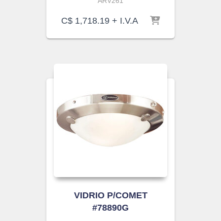
ARV261
C$
1,718.19
+ I.V.A
VIDRIO P/COMET
#78890G