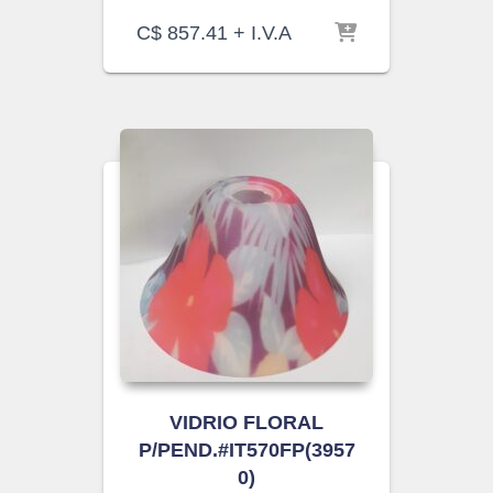
C$
857.41
+ I.V.A
VIDRIO FLORAL
P/PEND.#IT570FP(3957
0)