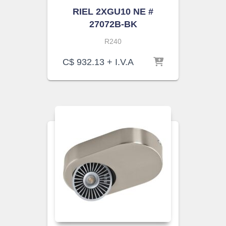
RIEL 2XGU10 NE #
27072B-BK
R240
C$
932.13
+ I.V.A