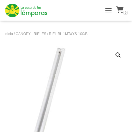
0
ALTERNAR N
Inicio
/
CANOPY - RIELES
/ RIEL BL 1MT#YS-100/B