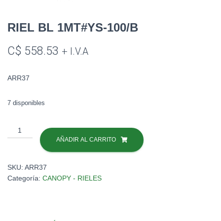
RIEL BL 1MT#YS-100/B
C$
558.53
+ I.V.A
ARR37
7 disponibles
RIEL
BL
AÑADIR AL CARRITO
1MT#YS-
100/B
SKU:
ARR37
cantidad
Categoría:
CANOPY - RIELES