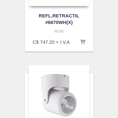
REFL.RETRACTIL
#6670WH(X)
R199
C$
747.20
+ I.V.A