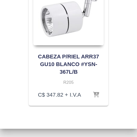
CABEZA P/RIEL ARR37
GU10 BLANCO #YSN-
367L/B
R205
C$
347.82
+ I.V.A