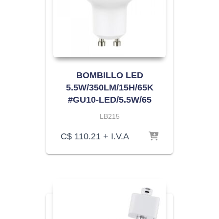
BOMBILLO LED
5.5W/350LM/15H/65K
#GU10-LED/5.5W/65
LB215
C$
110.21
+ I.V.A