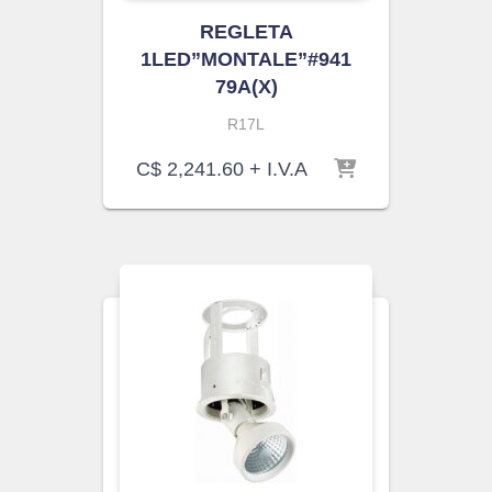
REGLETA
1LED”MONTALE”#941
79A(X)
R17L
C$
2,241.60
+ I.V.A