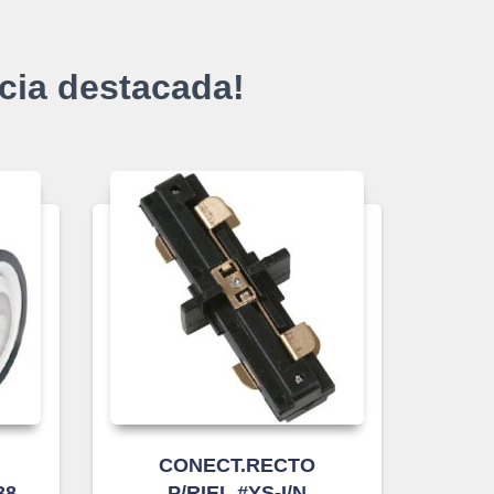
cia destacada!
CONECT.RECTO
38
P/RIEL #YS-I/N