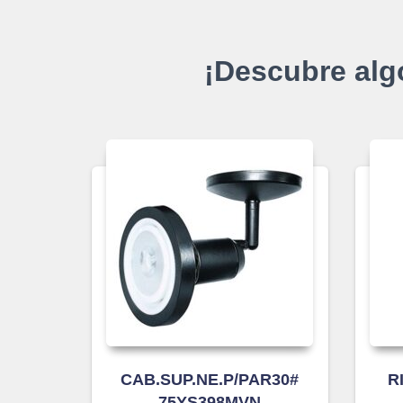
¡Descubre alg
CAB.SUP.NE.P/PAR30#
R
75YS398MVN