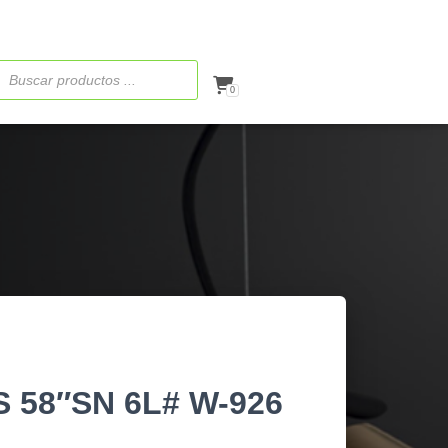
ueda
ctos
0
 58″SN 6L# W-926