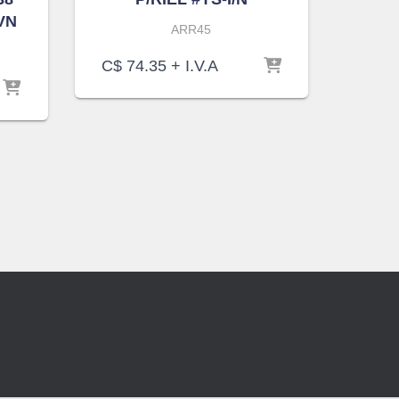
VN
ARR45
C$
74.35
+ I.V.A