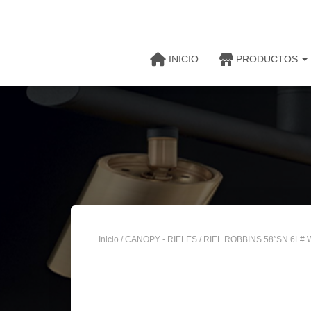
INICIO
PRODUCTOS
Inicio
/
CANOPY - RIELES
/ RIEL ROBBINS 58″SN 6L# 