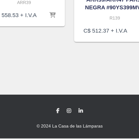
ARR39
NEGRA #90YS399M
558.53
+ I.V.A
R139
C$
512.37
+ I.V.A
© 2024 La Casa de las Lámparas