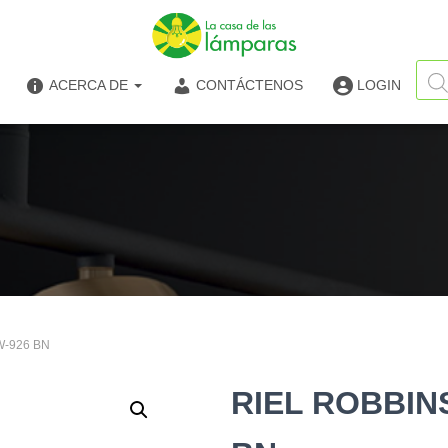
Búsq
de
ACERCA DE
CONTÁCTENOS
LOGIN
produ
W-926 BN
RIEL ROBBINS