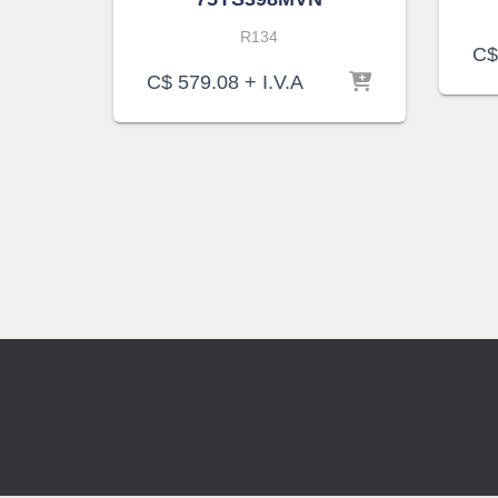
R134
C$
C$
579.08
+ I.V.A