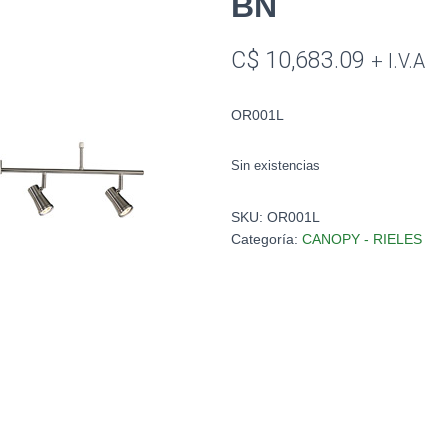
BN
C$
10,683.09
+ I.V.A
OR001L
Sin existencias
SKU:
OR001L
Categoría:
CANOPY - RIELES