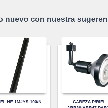
o nuevo con nuestra sugeren
IEL NE 1M#YS-100/N
CABEZA P/RIEL
ARR39/ARR47 PAR