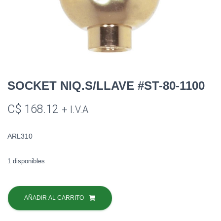
SOCKET NIQ.S/LLAVE #ST-80-1100
C$
168.12
+ I.V.A
ARL310
1 disponibles
SOCKET
NIQ.S/LLAVE
AÑADIR AL CARRITO
#ST-
80-