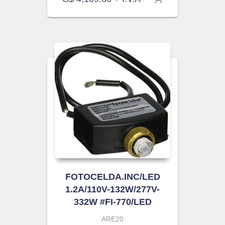
FOTOCELDA.INC/LED
1.2A/110V-132W/277V-
332W #FI-770/LED
ARE20