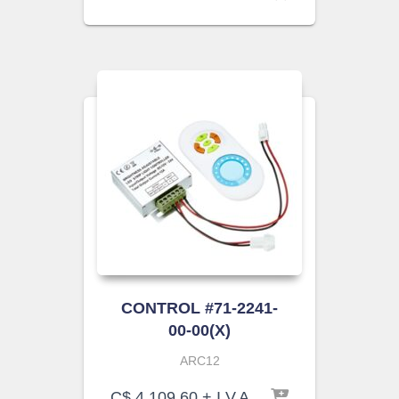
CONTROL #71-2241-
00-00(X)
ARC12
C$
4,109.60
+ I.V.A