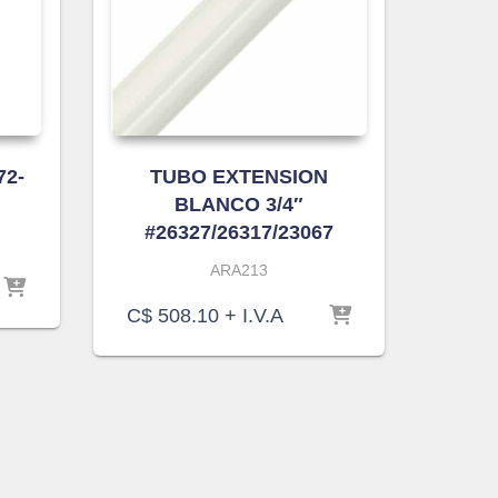
72-
TUBO EXTENSION
BLANCO 3/4″
#26327/26317/23067
ARA213
C$
508.10
+ I.V.A