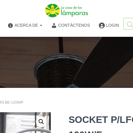
Búsq
de
ACERCA DE
CONTÁCTENOS
LOGIN
produ
 #S.BE-120W/F
SOCKET P/LFC