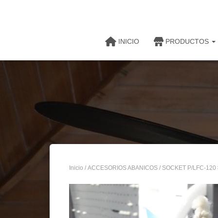
INICIO
PRODUCTOS
Inicio
/
ACCESORIOS ABANICOS
/ SOCKET P/LFC-120