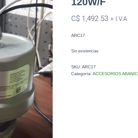
120W/F
C$
1,492.53
+ I.V.A
ARC17
Sin existencias
SKU:
ARC17
Categoría:
ACCESORIOS ABANI