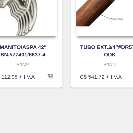
MANITO/ASPA 42″
TUBO EXT.3/4″#DR5
SN.#77401/6637-4
ODK
ARA20
ARA11
112.08
+ I.V.A
C$
541.72
+ I.V.A