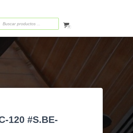
ueda
ctos
0
-120 #S.BE-