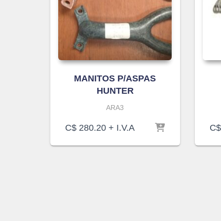
MANITOS P/ASPAS
HUNTER
ARA3
C$
280.20
+ I.V.A
C$