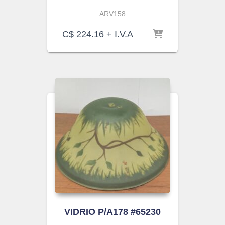
ARV158
C$
224.16
+ I.V.A
VIDRIO P/A178 #65230