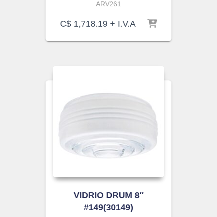
ARV261
C$
1,718.19
+ I.V.A
VIDRIO DRUM 8″
#149(30149)