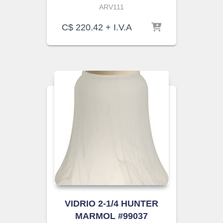
ARV111
C$
220.42
+ I.V.A
VIDRIO 2-1/4 HUNTER
MARMOL #99037