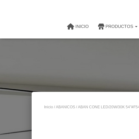
INICIO
PRODUCTOS
Inicio
/
ABANICOS
/ ABAN CONE LED/20W/30K 54″#F5