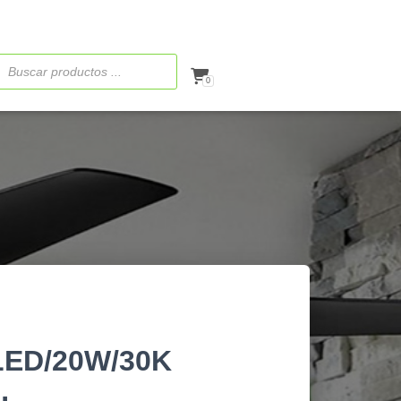
ueda
ctos
0
ED/20W/30K