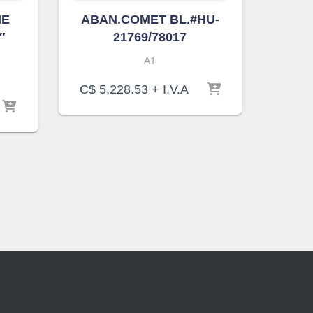
ME
ABAN.COMET BL.#HU-
″
21769/78017
A1
C$
5,228.53
+ I.V.A