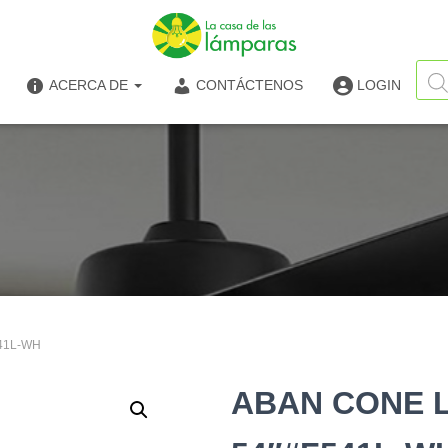
Búsq
de
ACERCA DE
CONTÁCTENOS
LOGIN
produ
41L-WH
ABAN CONE L