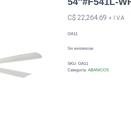
54″#F541L-W
C$
22,264.69
+ I.V.A
OA11
Sin existencias
SKU:
OA11
Categoría:
ABANICOS