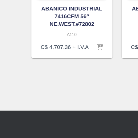
ABANICO INDUSTRIAL
A
7416CFM 56″
NE.WEST.#72802
A110
C$
4,707.36
+ I.V.A
C$