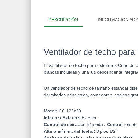
DESCRIPCIÓN
INFORMACIÓN ADI
Ventilador de techo para
El ventilador de techo para exteriores Cone de e
blancas incluidas y una luz descendente integra
Un ventilador de techo de tamaño estándar diseñ
dormitorios principales, comedores, cocinas gra
Motor:
CC 123×30
Interior / Exterior:
Exterior
Control de
ubicación húmeda
: Control
remoto 
Altura mínima del techo:
8 pies 1/2 “
Acabado de hoja :
Hojas blancas (incluidas)