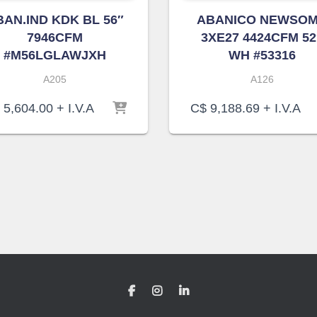
BAN.IND KDK BL 56″
ABANICO NEWSO
7946CFM
3XE27 4424CFM 52
#M56LGLAWJXH
WH #53316
A205
A126
5,604.00
+ I.V.A
C$
9,188.69
+ I.V.A