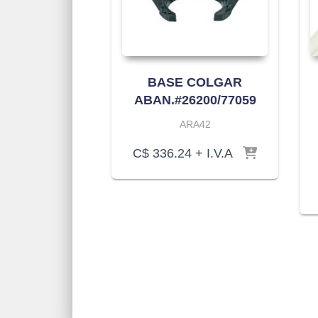
BASE COLGAR
ABAN.#26200/77059
ARA42
C$
336.24
+ I.V.A