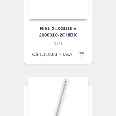
RIEL 2LXGU10 #
268031C-2CH/BK
R231
C$
1,118.93
+ I.V.A