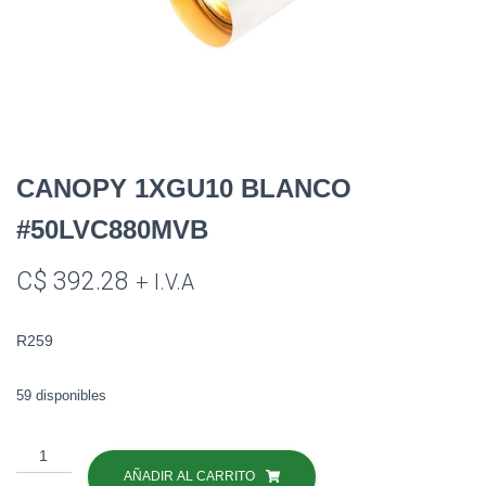
CANOPY 1XGU10 BLANCO
#50LVC880MVB
C$
392.28
+ I.V.A
R259
59 disponibles
CANOPY
1XGU10
AÑADIR AL CARRITO