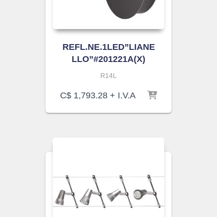
REFL.NE.1LED”LIANE
LLO”#201221A(X)
R14L
C$
1,793.28
+ I.V.A