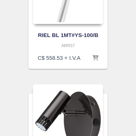
RIEL BL 1MT#YS-100/B
ARR37
C$
558.53
+ I.V.A