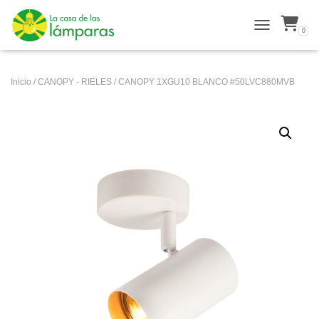
0
ALTERNAR N
Inicio
/
CANOPY - RIELES
/ CANOPY 1XGU10 BLANCO #50LVC880MVB