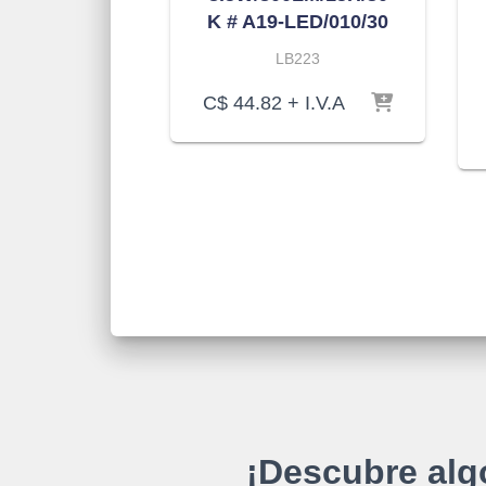
K # A19-LED/010/30
LB223
C$
44.82
+ I.V.A
¡Descubre alg