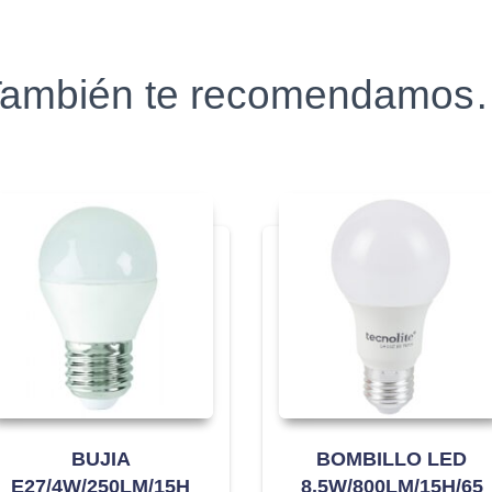
ambién te recomendamo
BUJIA
BOMBILLO LED
E27/4W/250LM/15H
8.5W/800LM/15H/65