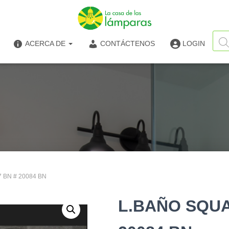
Búsq
de
ACERCA DE
CONTÁCTENOS
LOGIN
produ
 BN # 20084 BN
L.BAÑO SQUA