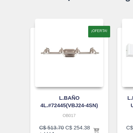
¡OFERTA!
L.BAÑO
L
4L.#72445(VBJ24-4SN)
OB017
El
El
C$
513.70
C$
254.38
C$