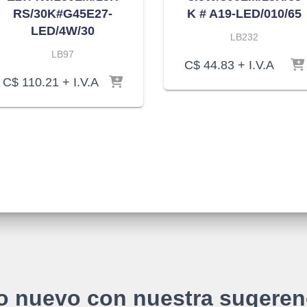
RS/30K#G45E27-
K # A19-LED/010/65
LED/4W/30
LB232
LB97
C$
44.83
+ I.V.A
C$
110.21
+ I.V.A
o nuevo con nuestra sugeren