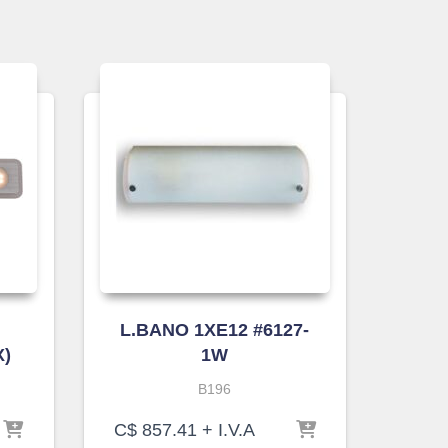
L.BANO 1XE12 #6127-
X)
1W
B196
C$
857.41
+ I.V.A