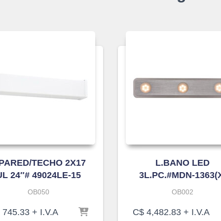
.PARED/TECHO 2X17
L.BANO LED
UL 24″# 49024LE-15
3L.PC.#MDN-1363(
OB050
OB002
745.33
+ I.V.A
C$
4,482.83
+ I.V.A