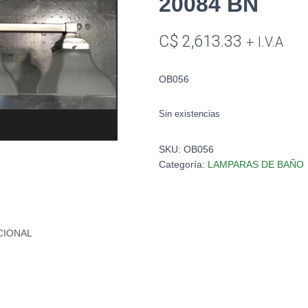
20084 BN
C$
2,613.33
+ I.V.A
OB056
Sin existencias
SKU:
OB056
Categoría:
LAMPARAS DE BAÑO
CIONAL