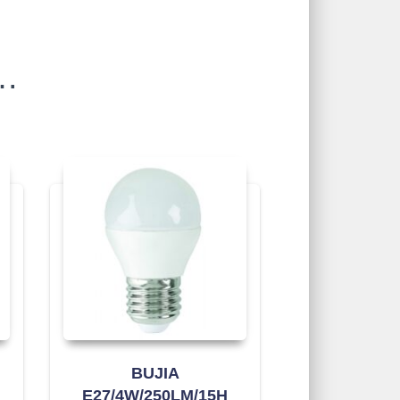
s…
BUJIA
E27/4W/250LM/15H