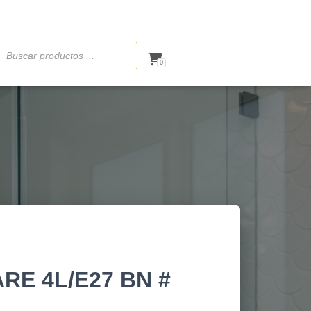
ueda
ctos
0
RE 4L/E27 BN #