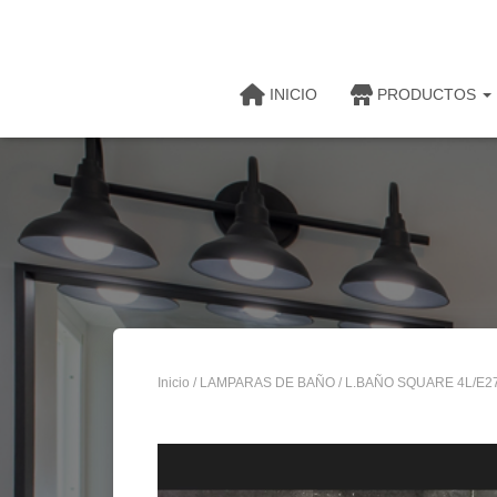
INICIO
PRODUCTOS
Inicio
/
LAMPARAS DE BAÑO
/ L.BAÑO SQUARE 4L/E27