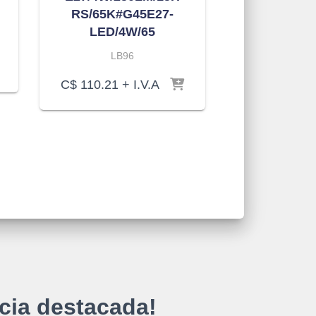
RS/65K#G45E27-
LED/4W/65
LB96
C$
110.21
+ I.V.A
cia destacada!