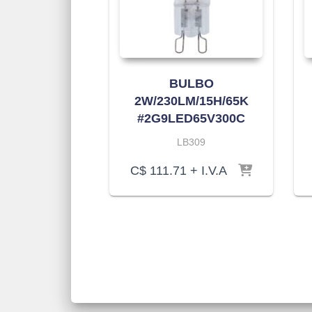
BULBO
2W/230LM/15H/65K
#2G9LED65V300C
LB309
C$
111.71
+ I.V.A