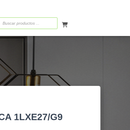
ueda
ctos
CA 1LXE27/G9