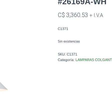
#26169A-WH
C$
3,360.53
+ I.V.A
C1371
Sin existencias
SKU:
C1371
Categoría:
LAMPARAS COLGANT