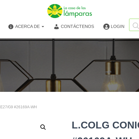
Búsq
de
ACERCA DE
CONTÁCTENOS
LOGIN
produ
XE27/G9 #26169A-WH
L.COLG CONI