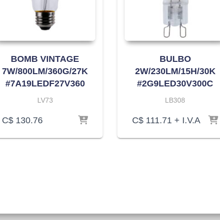
BOMB VINTAGE
BULBO
7W/800LM/360G/27K
2W/230LM/15H/30K
#7A19LEDF27V360
#2G9LED30V300C
LV73
LB308
C$
130.76
C$
111.71
+ I.V.A