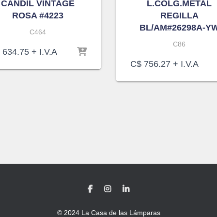
CANDIL VINTAGE
L.COLG.METAL
ROSA #4223
REGILLA
BL/AM#26298A-Y
C464
C86
634.75
+ I.V.A
C$
756.27
+ I.V.A
© 2024 La Casa de las Lámparas