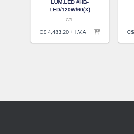
LUM.LED #HB-
LED/120W/60(X)
C7L
C$
4,483.20
+ I.V.A
C$