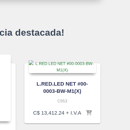
cia destacada!
L.RED.LED NET #00-
0003-BW-M1(X)
C953
C$
13,412.24
+ I.V.A