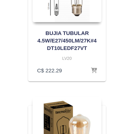
BUJIA TUBULAR
4.5W/E27/450LM/27K#4
DT10LEDF27VT
LV20
C$
222.29