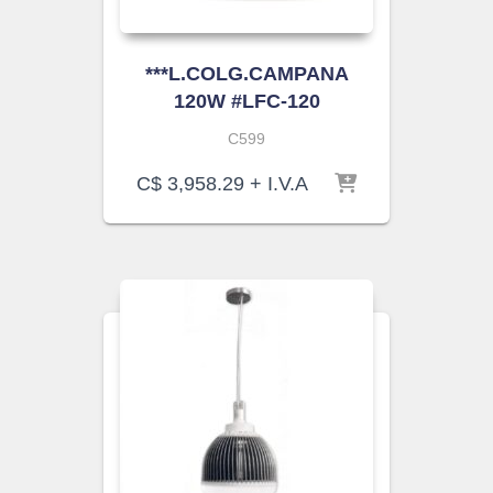
***L.COLG.CAMPANA
120W #LFC-120
C599
C$
3,958.29
+ I.V.A