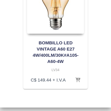
BOMBILLO LED
VINTAGE A60 E27
4W/400LM/30K#A105-
A60-4W
LV34
C$
149.44
+ I.V.A