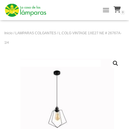
0
ALTERNAR N
Inicio
/
LAMPARAS COLGANTES
/ L.COLG VINTAGE 1XE27 NE # 26767A-
1H