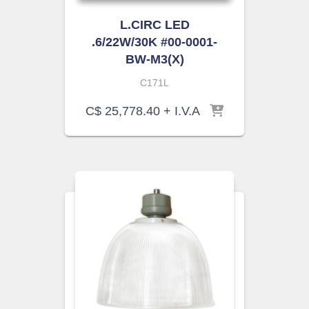
L.CIRC LED
.6/22W/30K #00-0001-
BW-M3(X)
C171L
C$
25,778.40
+ I.V.A