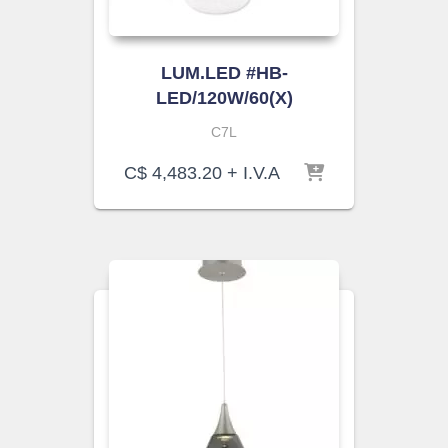
LUM.LED #HB-
LED/120W/60(X)
C7L
C$
4,483.20
+ I.V.A