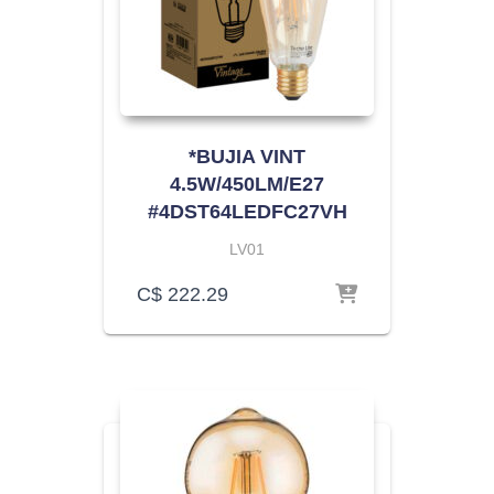
*BUJIA VINT
4.5W/450LM/E27
#4DST64LEDFC27VH
LV01
C$
222.29