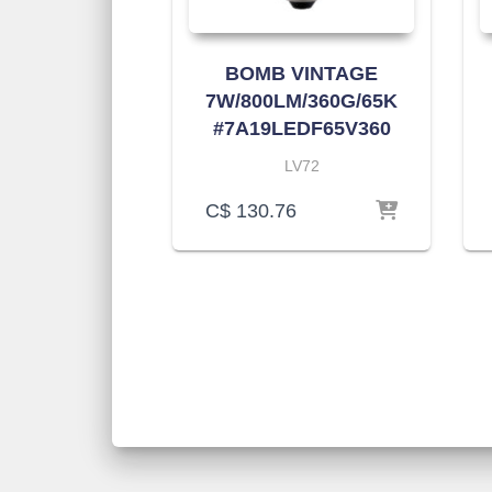
BOMB VINTAGE
7W/800LM/360G/65K
#7A19LEDF65V360
LV72
C$
130.76