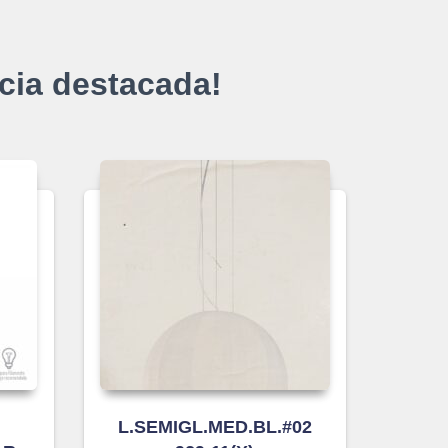
cia destacada!
L.SEMIGL.MED.BL.#02