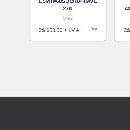
1.5MT#60SOCK044MVE
27N
4
C492
C$
653.80
+ I.V.A
C$