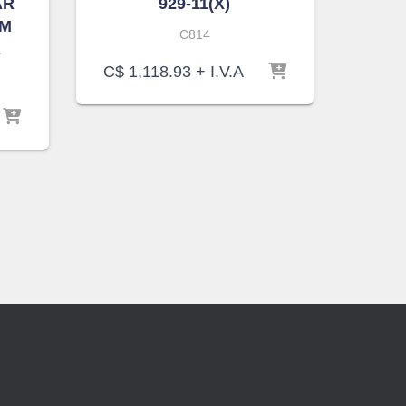
AR
929-11(X)
CM
C814
A
C$
1,118.93
+ I.V.A