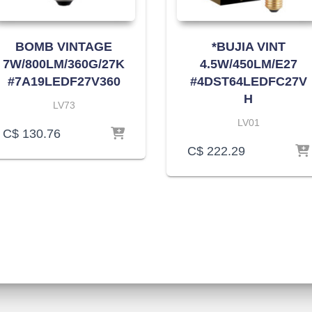
BOMB VINTAGE
*BUJIA VINT
7W/800LM/360G/27K
4.5W/450LM/E27
#7A19LEDF27V360
#4DST64LEDFC27V
H
LV73
LV01
C$
130.76
C$
222.29