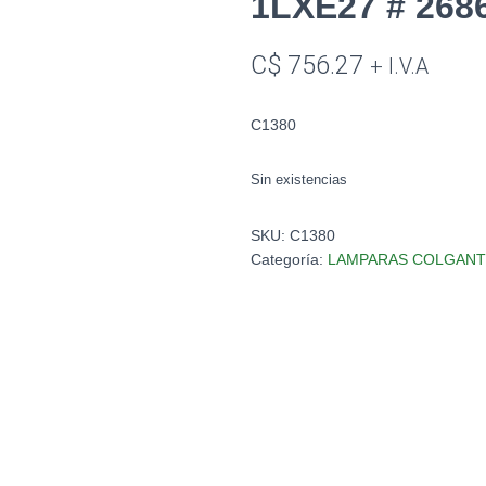
1LXE27 # 268
C$
756.27
+ I.V.A
C1380
Sin existencias
SKU:
C1380
Categoría:
LAMPARAS COLGANT