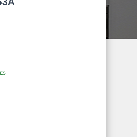
63A
ES