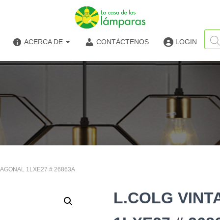
Búsq
de
ACERCA DE
CONTÁCTENOS
LOGIN
produ
XAGONAL 1LXE27 # 26863A
L.COLG VIN