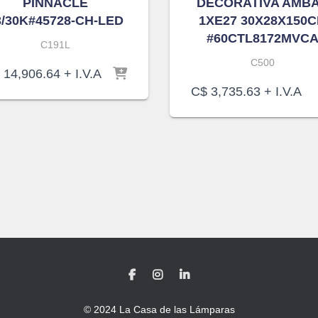
PINNACLE
DECORATIVA AMB
3/30K#45728-CH-LED
1XE27 30X28X150
#60CTL8172MVC
C191L
C500
14,906.64
+ I.V.A
C$
3,735.63
+ I.V.A
© 2024 La Casa de las Lámparas