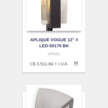
APLIQUE VOGUE 12″ #
LED-50170 BK
OP005L
C$
3,511.84
+ I.V.A