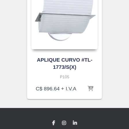
APLIQUE CURVO #TL-
1773/S(X)
P105
C$
896.64
+ I.V.A