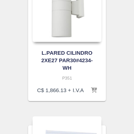
L.PARED CILINDRO
2XE27 PAR30#4234-
WH
P351
C$
1,866.13
+ I.V.A