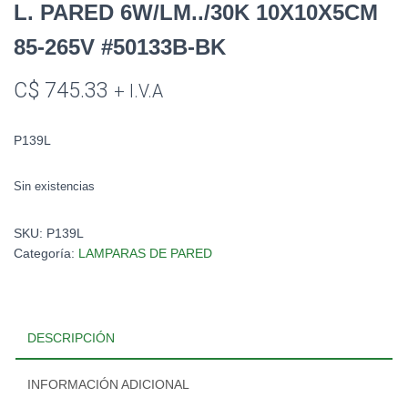
L. PARED 6W/LM../30K 10X10X5CM
85-265V #50133B-BK
C$
745.33
+ I.V.A
P139L
Sin existencias
SKU:
P139L
Categoría:
LAMPARAS DE PARED
DESCRIPCIÓN
INFORMACIÓN ADICIONAL