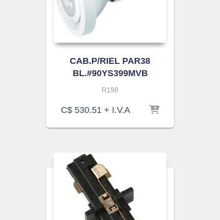
CAB.P/RIEL PAR38
BL.#90YS399MVB
R198
C$
530.51
+ I.V.A