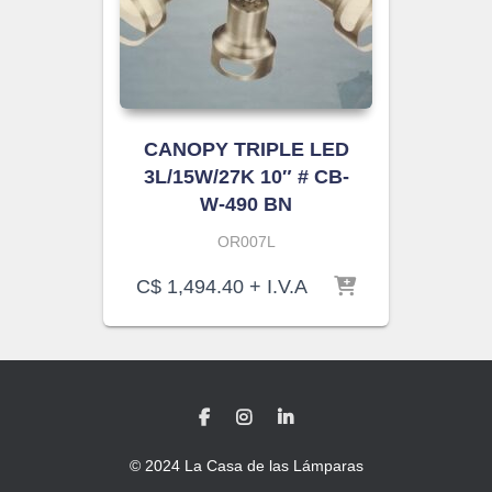
CANOPY TRIPLE LED
3L/15W/27K 10″ # CB-
W-490 BN
OR007L
C$
1,494.40
+ I.V.A
© 2024 La Casa de las Lámparas