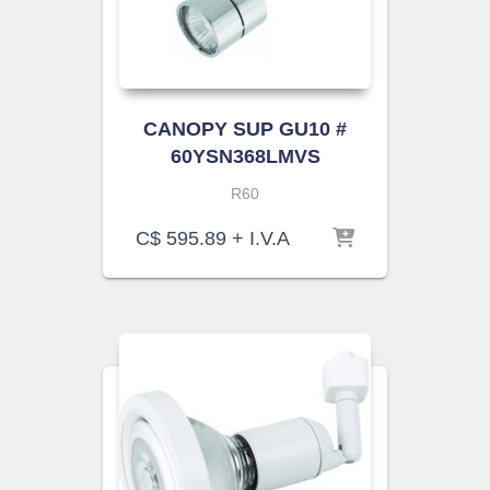
CANOPY SUP GU10 #
60YSN368LMVS
R60
C$
595.89
+ I.V.A