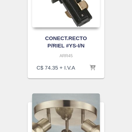
CONECT.RECTO
P/RIEL #YS-I/N
ARR45
C$
74.35
+ I.V.A