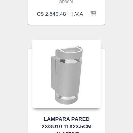
OP009L
C$
2,540.48
+ I.V.A
LAMPARA PARED
2XGU10 11X23.5CM