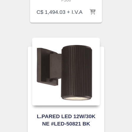
P306
C$
1,494.03
+ I.V.A
L.PARED LED 12W/30K
NE #LED-50821 BK