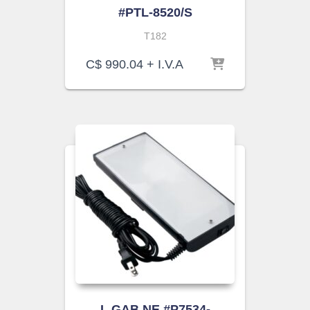
#PTL-8520/S
T182
C$
990.04
+ I.V.A
L.GAB.NE.#P7534-