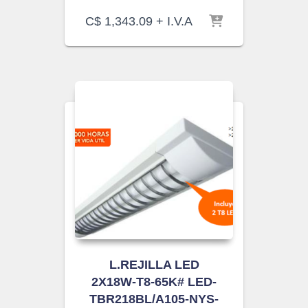
C$
1,343.09
+ I.V.A
L.REJILLA LED
2X18W-T8-65K# LED-
TBR218BL/A105-NYS-