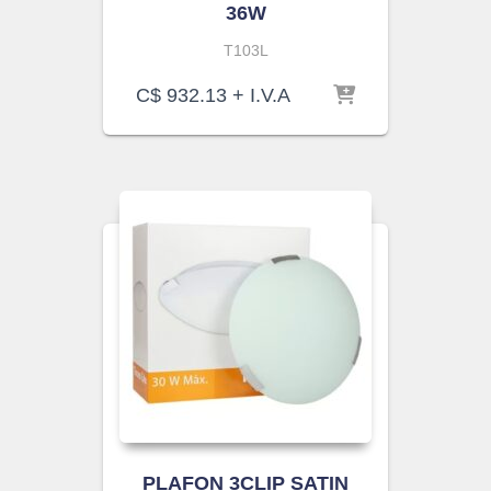
36W
T103L
C$
932.13
+ I.V.A
PLAFON 3CLIP SATIN