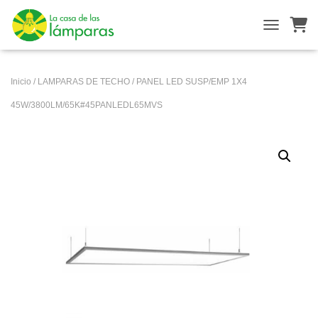
ALTERNAR
Inicio
/
LAMPARAS DE TECHO
/ PANEL LED SUSP/EMP 1X4
45W/3800LM/65K#45PANLEDL65MVS